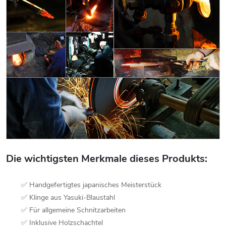
Die wichtigsten Merkmale dieses Produkts:
✅ Handgefertigtes japanisches Meisterstück
✅ Klinge aus Yasuki-Blaustahl
✅ Für allgemeine Schnitzarbeiten
✅ Inklusive Holzschachtel