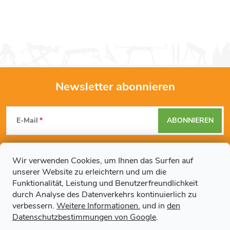
Newsletter abonnieren
F
E-Mail
ABONNIEREN
u
Mit der Eingabe Ihrer E-Mail-Adresse erklären Sie sich mit den
ß
Datenschutzbestimmungen
einverstanden.
Wir verwenden Cookies, um Ihnen das Surfen auf
unserer Website zu erleichtern und um die
z
Funktionalität, Leistung und Benutzerfreundlichkeit
durch Analyse des Datenverkehrs kontinuierlich zu
Weitere Informationen
e
verbessern.
Weitere Informationen.
und in
den
Datenschutzbestimmungen von Google
.
Artikel