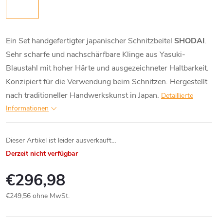
Schnitzmesse
/
Sägen
Beitel
Winkelmesser
Higonokami
Europäische
Handhobel
Stechbeitel
Ein Set handgefertigter japanischer Schnitzbeitel
SHODAI
.
Sägen
Sehr scharfe und nachschärfbare Klinge aus Yasuki-
Wasserwaag
Cutter
Schleifmittel
Große
/
Schnitzbeitel
Blaustahl mit hoher Härte und ausgezeichneter Haltbarkeit.
Hobel
Abbrechmess
Konzipiert für die Verwendung beim Schnitzen. Hergestellt
Digitale
Raspeln
Grob
Messgeräte
Beitel-
nach traditioneller Handwerkskunst in Japan.
&
Detaillierte
(120-
Mit
Arbeitsschere
Sets
Feilen
600)
Spanbrecher
Informationen
Sonstige
Messwerkzeu
Hämmer
Mittelgrob
Ohne
Dieser Artikel ist leider ausverkauft…
(700-
Spanbrecher
2000)
Schraubenzie
Derzeit nicht verfügbar
Spezialhobel
€296,98
Fein
Führungsschi
(3000-
€249,56 ohne MwSt.
5000)
Zwingen
Verkaufspreis:
und