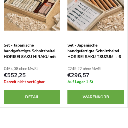
Set - Japanische
Set - Japanische
handgefertigte Schnitzbeitel
handgefertigte Schnitzbeitel
HORISEI SAKU HIRAKU mit
HORISEI SAKU TSUZUMI - 6
Hobeln und Wasserstein - 10
Stück
Stück
€464,08 ohne MwSt.
€249,22 ohne MwSt.
€552,25
€296,57
Derzeit nicht verfügbar
Auf Lager
1 St
DETAIL
WARENKORB