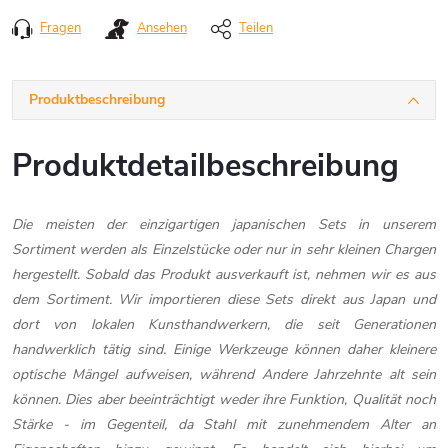
Schraubstöck
Sehr
Fragen
Ansehen
Teilen
fein
(6000+)
Vorrichtungen
Federzwingen
Produktbeschreibung
Wassersteine
Brechstangen
KREG
Tischlerzwing
Produktdetailbeschreibung
Körner
Ölsteine
MICROJIG
Hebelzwingen
und
Durchschläger
Natursteine
Schiebeschlitt
Die meisten der einzigartigen japanischen Sets in unserem
Einhandzwing
Werkzeugschl
Sortiment werden als Einzelstücke oder nur in sehr kleinen Chargen
hergestellt. Sobald das Produkt ausverkauft ist, nehmen wir es aus
Diamantstein
Taschenlochvo
C-
Zangen
dem Sortiment. Wir importieren diese Sets direkt aus Japan und
Zwingen
&
Seitenschneid
dort von lokalen Kunsthandwerkern, die seit Generationen
Doppelseitige
Bohrvorrichtu
handwerklich tätig sind. Einige Werkzeuge können daher kleinere
Steine
Korpuszwing
optische Mängel aufweisen, während Andere Jahrzehnte alt sein
Sonstige
Werkzeuge
Führungsschi
können. Dies aber beeinträchtigt weder ihre Funktion, Qualität noch
Schnitzsteine
Rohrzwingen
Stärke - im Gegenteil, da Stahl mit zunehmendem Alter an
Einzigartige