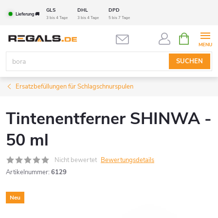
Zum
GLS
DHL
DPD
Lieferung 🚚
Inhalt
3 bis 4 Tage
3 bis 4 Tage
5 bis 7 Tage
springen
WARENK
SUCHEN
Ersatzbefüllungen für Schlagschnurspulen
Tintenentferner SHINWA -
50 ml
Nicht bewertet
Bewertungsdetails
Artikelnummer:
6129
Neu