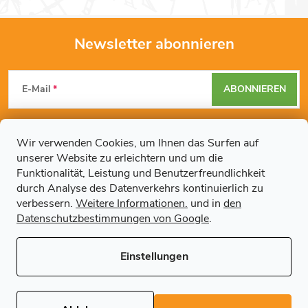
Newsletter abonnieren
F
E-Mail
ABONNIEREN
u
Mit der Eingabe Ihrer E-Mail-Adresse erklären Sie sich mit den
ß
Datenschutzbestimmungen
einverstanden.
Wir verwenden Cookies, um Ihnen das Surfen auf
unserer Website zu erleichtern und um die
z
Funktionalität, Leistung und Benutzerfreundlichkeit
durch Analyse des Datenverkehrs kontinuierlich zu
Weitere Informationen
e
verbessern.
Weitere Informationen.
und in
den
Datenschutzbestimmungen von Google
.
Artikel
i
Einstellungen
l
Copyright 2026
Regals.de
. Alle Rechte vorbehalten.
Cookie-
Einstellungen ändern