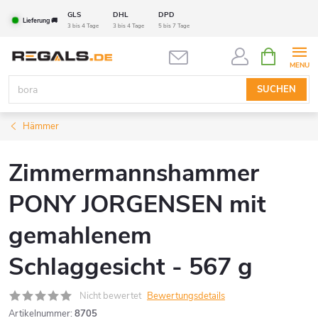
Zum
GLS
DHL
DPD
Lieferung 🚚
Inhalt
3 bis 4 Tage
3 bis 4 Tage
5 bis 7 Tage
springen
WARENK
SUCHEN
Hämmer
Zimmermannshammer
PONY JORGENSEN mit
gemahlenem
Schlaggesicht - 567 g
Nicht bewertet
Bewertungsdetails
Artikelnummer:
8705