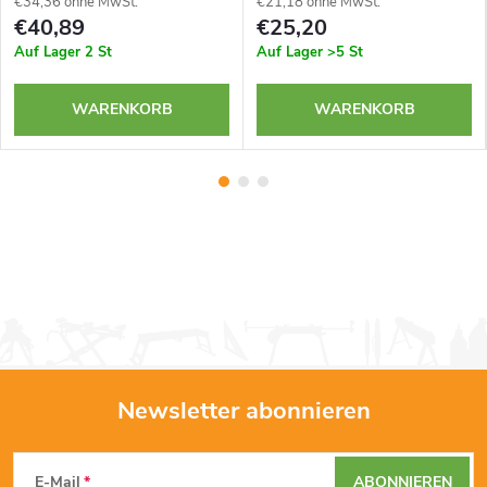
€34,36 ohne MwSt.
€21,18 ohne MwSt.
€40,89
€25,20
Auf Lager
2 St
Auf Lager
>5 St
WARENKORB
WARENKORB
Newsletter abonnieren
F
E-Mail
ABONNIEREN