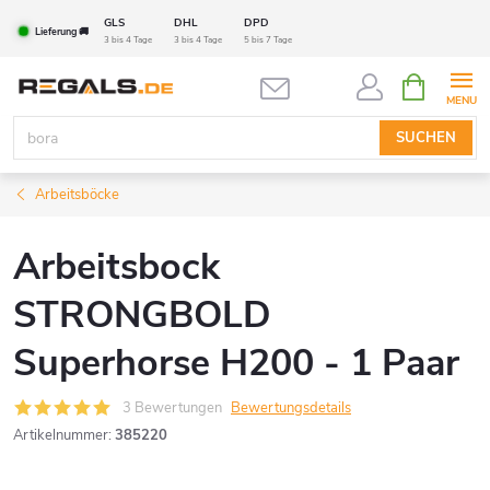
Zum
GLS
DHL
DPD
Lieferung 🚚
Inhalt
3 bis 4 Tage
3 bis 4 Tage
5 bis 7 Tage
springen
WARENK
SUCHEN
Arbeitsböcke
Arbeitsbock
STRONGBOLD
Superhorse H200 - 1 Paar
3 Bewertungen
Bewertungsdetails
Artikelnummer:
385220