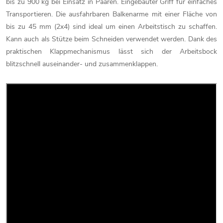
bis zu 900 kg bei Einsatz in Paaren. Eingebauter Griff für einfaches
Transportieren. Die ausfahrbaren Balkenarme mit einer Fläche von
bis zu 45 mm (2x4) sind ideal um einen Arbeitstisch zu schaffen.
Kann auch als Stütze beim Schneiden verwendet werden. Dank des
praktischen Klappmechanismus lässt sich der Arbeitsbock
blitzschnell auseinander- und zusammenklappen.