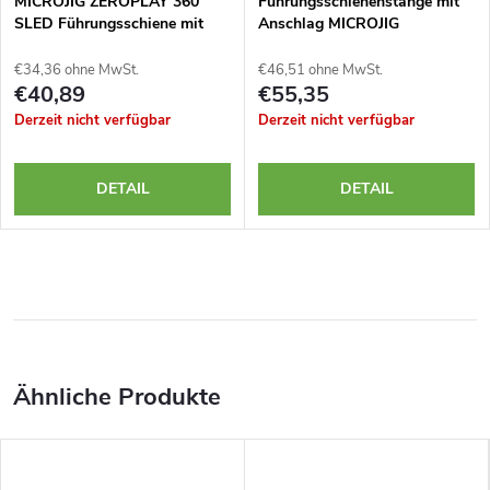
MICROJIG ZEROPLAY 360
Führungsschienenstange mit
SLED Führungsschiene mit
Anschlag MICROJIG
Schrauben für
ZEROPLAY - 2 Stück
Schwalbenschwanzfräsen
€34,36 ohne MwSt.
€46,51 ohne MwSt.
€40,89
€55,35
Derzeit nicht verfügbar
Derzeit nicht verfügbar
DETAIL
DETAIL