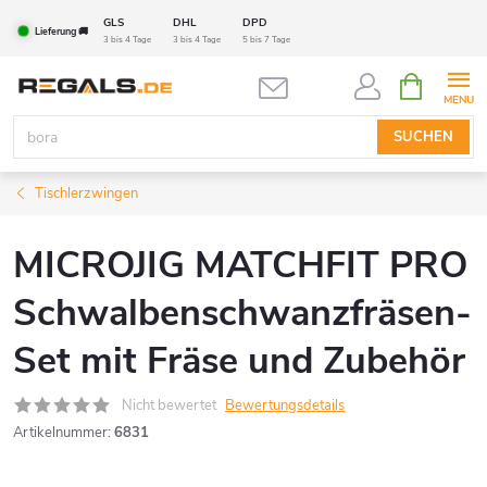
Zum
GLS
DHL
DPD
Lieferung 🚚
Inhalt
3 bis 4 Tage
3 bis 4 Tage
5 bis 7 Tage
springen
WARENK
SUCHEN
Tischlerzwingen
MICROJIG MATCHFIT PRO
Schwalbenschwanzfräsen-
Set mit Fräse und Zubehör
Nicht bewertet
Bewertungsdetails
Artikelnummer:
6831