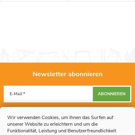
Newsletter abonnieren
F
E-Mail
ABONNIEREN
u
Mit der Eingabe Ihrer E-Mail-Adresse erklären Sie sich mit den
ß
Datenschutzbestimmungen
einverstanden.
Wir verwenden Cookies, um Ihnen das Surfen auf
unserer Website zu erleichtern und um die
z
Funktionalität, Leistung und Benutzerfreundlichkeit