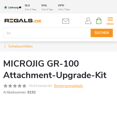
Zum
GLS
DHL
DPD
Lieferung 🚚
Inhalt
3 bis 4 Tage
3 bis 4 Tage
5 bis 7 Tage
springen
WARENK
SUCHEN
Schiebeschlitten
MICROJIG GR-100
Attachment-Upgrade-Kit
Nicht bewertet
Bewertungsdetails
Artikelnummer:
8192