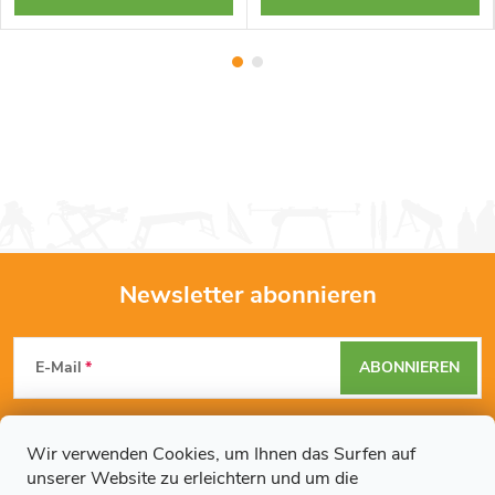
Newsletter abonnieren
F
E-Mail
ABONNIEREN
u
Mit der Eingabe Ihrer E-Mail-Adresse erklären Sie sich mit den
ß
Datenschutzbestimmungen
einverstanden.
Wir verwenden Cookies, um Ihnen das Surfen auf
unserer Website zu erleichtern und um die