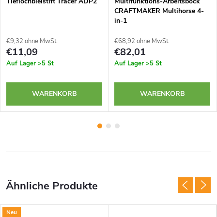
Tieflochbleistift Tracer ADP2
Multifunktions-Arbeitsbock
CRAFTMAKER Multihorse 4-
in-1
€9,32 ohne MwSt.
€68,92 ohne MwSt.
€11,09
€82,01
Auf Lager
>5 St
Auf Lager
>5 St
WARENKORB
WARENKORB
Neu