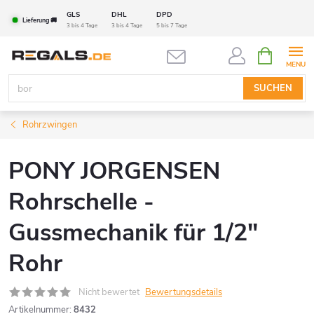
Zum
GLS
DHL
DPD
Lieferung 🚚
Inhalt
3 bis 4 Tage
3 bis 4 Tage
5 bis 7 Tage
springen
WARENK
SUCHEN
Rohrzwingen
PONY JORGENSEN
Rohrschelle -
Gussmechanik für 1/2"
Rohr
Nicht bewertet
Bewertungsdetails
Artikelnummer:
8432