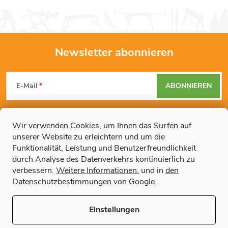
Newsletter abonnieren
F
E-Mail
ABONNIEREN
u
Mit der Eingabe Ihrer E-Mail-Adresse erklären Sie sich mit den
ß
Datenschutzbestimmungen
einverstanden.
Wir verwenden Cookies, um Ihnen das Surfen auf
unserer Website zu erleichtern und um die
z
Funktionalität, Leistung und Benutzerfreundlichkeit
durch Analyse des Datenverkehrs kontinuierlich zu
Weitere Informationen
e
verbessern.
Weitere Informationen.
und in
den
Datenschutzbestimmungen von Google
.
Artikel
i
Einstellungen
Copyright 2026
Regals.de
. Alle Rechte vorbehalten.
Cookie-