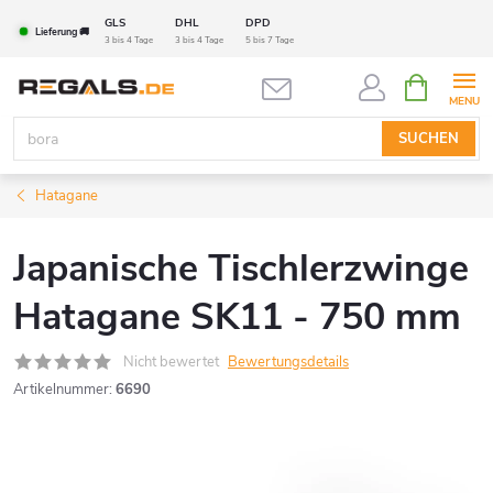
Zum
GLS
DHL
DPD
Lieferung 🚚
Inhalt
3 bis 4 Tage
3 bis 4 Tage
5 bis 7 Tage
springen
WARENK
SUCHEN
Hatagane
Japanische Tischlerzwinge
Hatagane SK11 - 750 mm
Nicht bewertet
Bewertungsdetails
Artikelnummer:
6690